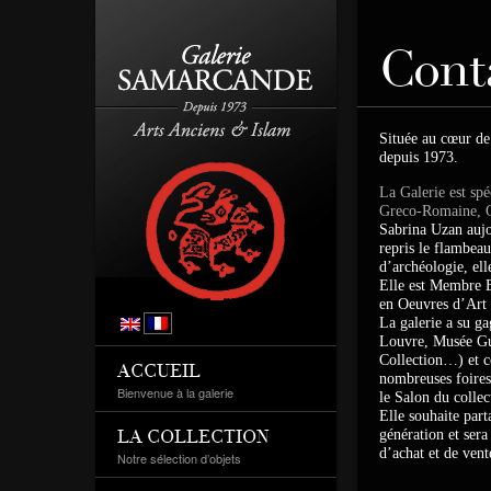
Cont
Située au cœur de
depuis 1973.
La Galerie est spé
Greco-Romaine, Or
Sabrina Uzan aujo
repris le flambeau
d’archéologie, ell
Elle est Membre 
en Oeuvres d’Art 
La galerie a su g
Louvre, Musée Gu
Collection…) et co
ACCUEIL
nombreuses foires 
Bienvenue à la galerie
le Salon du collec
Elle souhaite part
génération et sera
LA COLLECTION
d’achat et de vent
Notre sélection d’objets